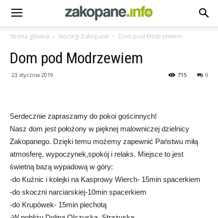
Strona główna
Noclegi Zakopane
Dom pod Modrzewiem
Dom pod Modrzewiem
23 stycznia 2019
715
0
Serdecznie zapraszamy do pokoi gościnnych!
Nasz dom jest położony w pięknej malowniczej dzielnicy
Zakopanego. Dzięki temu możemy zapewnić Państwu miłą
atmosferę, wypoczynek,spokój i relaks. Miejsce to jest
świetną bazą wypadową w góry:
-do Kuźnic i kolejki na Kasprowy Wierch- 15min spacerkiem
-do skoczni narciarskiej-10min spacerkiem
-do Krupówek- 15min piechotą
-W pobliżu Dolina Olczyska, Strążyska…