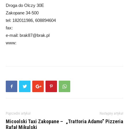
Droga do Olczy 30E
Zakopane 34-500
tel: 182011986, 608894604
fax:
e-mail: brak87@brak.pl
www:
Poprzedni artykuł
Następny artykuł
Micoolski Taxi Zakopane –
„Trattoria Adamo” Pizzeria
Rafał Mikulski