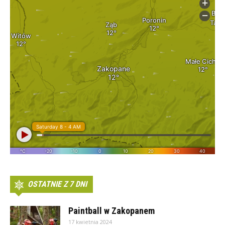
OSTATNIE Z 7 DNI
Paintball w Zakopanem
17 kwietnia 2024