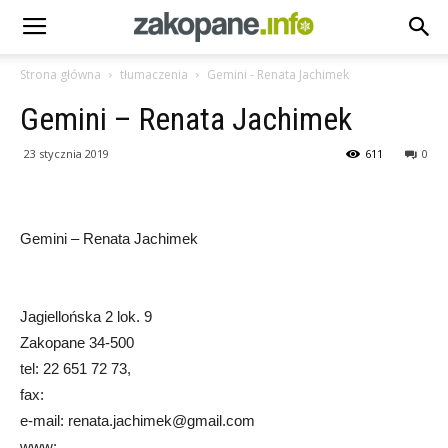
Strona główna
tłumaczenia
Gemini - Renata Jachimek
Gemini – Renata Jachimek
23 stycznia 2019
611
0
Gemini – Renata Jachimek
Jagiellońska 2 lok. 9
Zakopane 34-500
tel: 22 651 72 73,
fax:
e-mail: renata.jachimek@gmail.com
www: