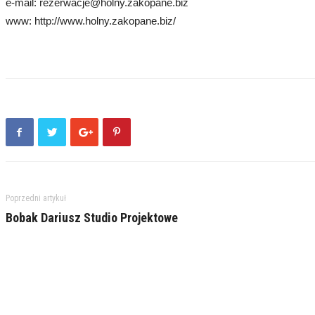
e-mail: rezerwacje@holny.zakopane.biz
www: http://www.holny.zakopane.biz/
Poprzedni artykuł
Bobak Dariusz Studio Projektowe