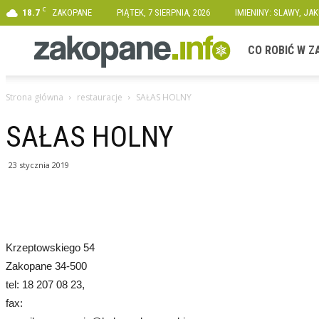
C
18.7
ZAKOPANE
PIĄTEK, 7 SIERPNIA, 2026
IMIENINY: SLAWY, JA
Zakopane.info
CO ROBIĆ W 
Strona główna
restauracje
SAŁAS HOLNY
SAŁAS HOLNY
23 stycznia 2019
Krzeptowskiego 54
Zakopane 34-500
tel: 18 207 08 23,
fax: