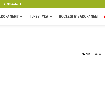
KUBA, OKTAWIANA
ZAKOPANEM?
TURYSTYKA
NOCLEGI W ZAKOPANEM
582
0