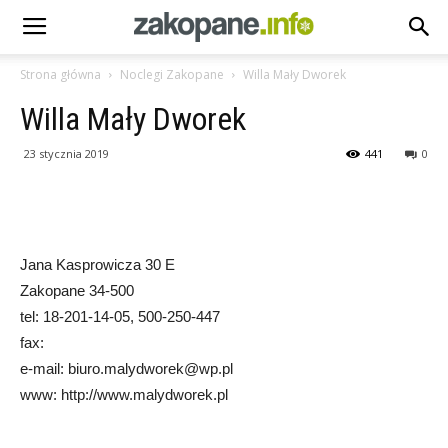
Strona główna
Noclegi Zakopane
Willa Mały Dworek
Willa Mały Dworek
23 stycznia 2019
441
0
Jana Kasprowicza 30 E
Zakopane 34-500
tel: 18-201-14-05, 500-250-447
fax:
e-mail: biuro.malydworek@wp.pl
www: http://www.malydworek.pl