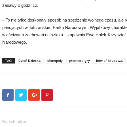
zabawy o godz. 12.
– To nie tylko doskonały sposób na spędzenie wolnego czasu, ale ró
panujących w Tatrzańskim Parku Narodowym. Wyjątkowy charakter 
właściwych zachowań na szlaku – zapewnia Ewa Holek-Krzysztof 
Narodowego.
TAGI
Dzień Dziecka,
Monopoly
premiera gry
Rówień Krupowa,
Poprzedni artykuł