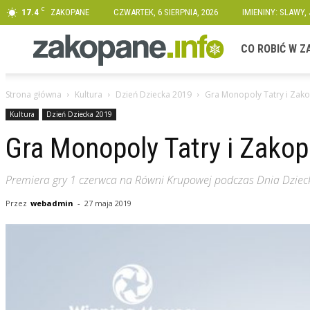
C
17.4
ZAKOPANE
CZWARTEK, 6 SIERPNIA, 2026
IMIENINY: SLAWY,
Zakopane.info
CO ROBIĆ W 
Strona główna
Kultura
Dzień Dziecka 2019
Gra Monopoly Tatry i Zak
Kultura
Dzień Dziecka 2019
Gra Monopoly Tatry i Zako
Premiera gry 1 czerwca na Równi Krupowej podczas Dnia Dziec
Przez
webadmin
-
27 maja 2019