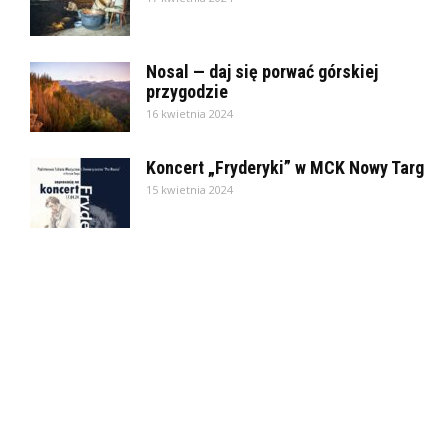
Nosal — daj się porwać górskiej
przygodzie
16 kwietnia 2024
Koncert „Fryderyki” w MCK Nowy Targ
15 kwietnia 2024