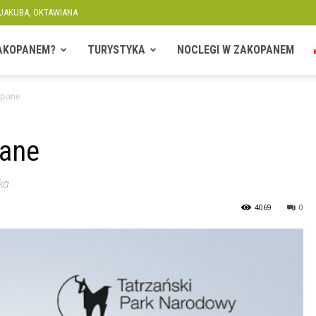
 JAKUBA, OKTAWIANA
ZAKOPANEM?
TURYSTYKA
NOCLEGI W ZAKOPANEM
opane
pane
ka
4069
0