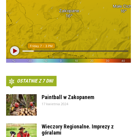
OSTATNIE Z 7 DNI
Paintball w Zakopanem
17 kwietnia 2024
Wieczory Regionalne. Imprezy z
góralami