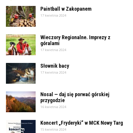
Paintball w Zakopanem
17 kwietnia 2024
Wieczory Regionalne. Imprezy z
góralami
17 kwietnia 2024
Słownik bacy
17 kwietnia 2024
Nosal — daj się porwać górskiej
przygodzie
16 kwietnia 2024
Koncert „Fryderyki” w MCK Nowy Targ
15 kwietnia 2024