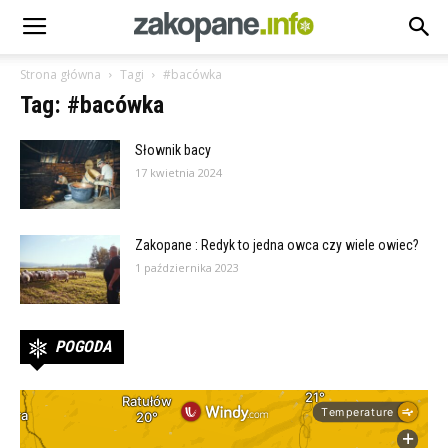
Strona główna
Tagi
#bacówka
Tag: #bacówka
Słownik bacy
17 kwietnia 2024
Zakopane : Redyk to jedna owca czy wiele owiec?
1 października 2023
POGODA