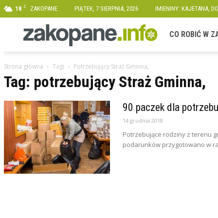
C
18
ZAKOPANE
PIĄTEK, 7 SIERPNIA, 2026
IMIENINY: KAJETANA, D
Zakopane.info
CO ROBIĆ W 
Strona główna
Tagi
Potrzebujący Straż Gminna,
Tag: potrzebujący Straż Gminna,
90 paczek dla potrzebu
14 grudnia 2018
Potrzebujące rodziny z terenu g
podarunków przygotowano w ram