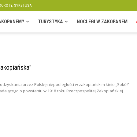
 DOROTY, SYKSTUSA
ZAKOPANEM?
TURYSTYKA
NOCLEGI W ZAKOPANEM
Zakopiańska”
odzyskania przez Polskę niepodległości w zakopiańskim kinie „Sokół”
adającego o powstaniu w 1918 roku Rzeczpospolitej Zakopiańskiej.