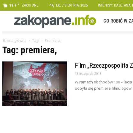
C
18.9
ZAKOPANE
PIĄTEK, 7 SIERPNIA, 2026
IMIENINY: KAJETANA,
Zakopane.info
CO ROBIĆ W 
Strona główna
Tagi
Premiera,
Tag: premiera,
Film „Rzeczpospolita 
13 listopada 2018
W ramach obchodów 100 – lecia 
odbyła się premiera filmu opowi