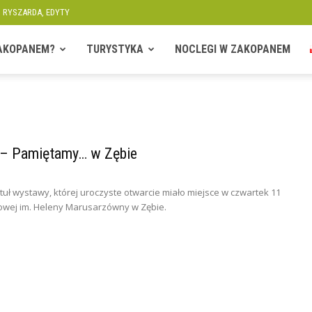
, RYSZARDA, EDYTY
ZAKOPANEM?
TURYSTYKA
NOCLEGI W ZAKOPANEM
 – Pamiętamy… w Zębie
tytuł wystawy, której uroczyste otwarcie miało miejsce w czwartek 11
owej im. Heleny Marusarzówny w Zębie.