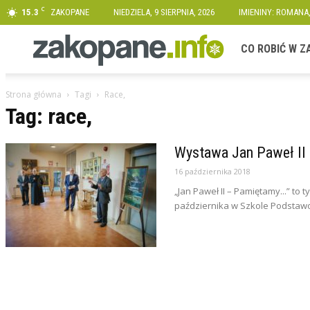
C
15.3
ZAKOPANE
NIEDZIELA, 9 SIERPNIA, 2026
IMIENINY: ROMANA
Zakopane.info
CO ROBIĆ W 
Strona główna
Tagi
Race,
Tag: race,
Wystawa Jan Paweł II
16 października 2018
„Jan Paweł II – Pamiętamy...” to 
października w Szkole Podstaw