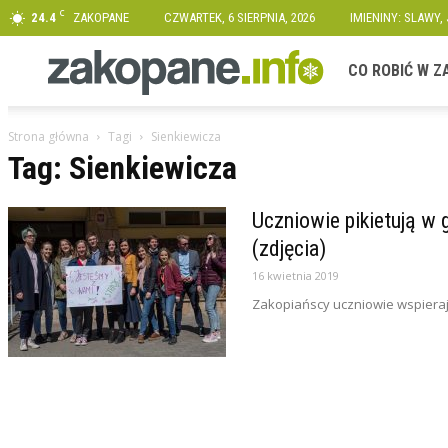
C
24.4
ZAKOPANE
CZWARTEK, 6 SIERPNIA, 2026
IMIENINY: SLAWY,
Zakopane.info
CO ROBIĆ W 
Strona główna
Tagi
Sienkiewicza
Tag: Sienkiewicza
Uczniowie pikietują w 
(zdjęcia)
16 kwietnia 2019
Zakopiańscy uczniowie wspierają