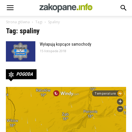
Strona główna
Tagi
Spaliny
Tag: spaliny
Wyłapują kopcące samochody
15 listopada 2018
POGODA