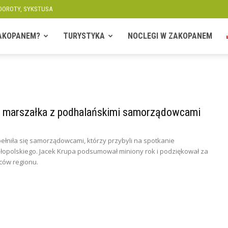
 DOROTY, SYKSTUSA
ZAKOPANEM?
TURYSTYKA
NOCLEGI W ZAKOPANEM
 marszałka z podhalańskimi samorządowcami
ełniła się samorządowcami, którzy przybyli na spotkanie
opolskiego. Jacek Krupa podsumował miniony rok i podziękował za
ców regionu.