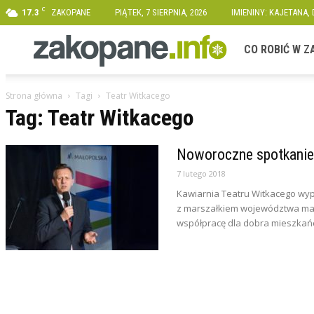
C
17.3
ZAKOPANE
PIĄTEK, 7 SIERPNIA, 2026
IMIENINY: KAJETANA,
Zakopane.info
CO ROBIĆ W 
Strona główna
Tagi
Teatr Witkacego
Tag: Teatr Witkacego
Noworoczne spotkanie
7 lutego 2018
Kawiarnia Teatru Witkacego wyp
z marszałkiem województwa mał
współpracę dla dobra mieszkań