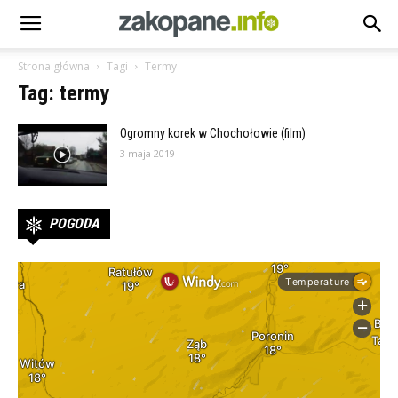
Strona główna
Tagi
Termy
Tag: termy
Ogromny korek w Chochołowie (film)
3 maja 2019
POGODA