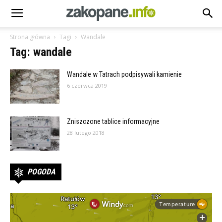
Strona główna
Tagi
Wandale
Tag: wandale
Wandale w Tatrach podpisywali kamienie
6 czerwca 2019
Zniszczone tablice informacyjne
28 lutego 2018
POGODA