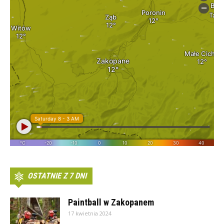
OSTATNIE Z 7 DNI
Paintball w Zakopanem
17 kwietnia 2024