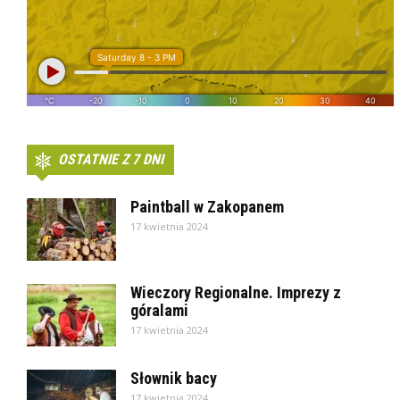
OSTATNIE Z 7 DNI
Paintball w Zakopanem
17 kwietnia 2024
Wieczory Regionalne. Imprezy z
góralami
17 kwietnia 2024
Słownik bacy
17 kwietnia 2024