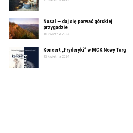
Nosal — daj się porwać górskiej
przygodzie
16 kwietnia 2024
Koncert „Fryderyki” w MCK Nowy Targ
15 kwietnia 2024