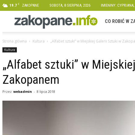
C
19.7
ZAKOPANE
SOBOTA, 8 SIERPNIA, 2026
IMIENINY: CYPRIANA,
Zakopane.info
CO ROBIĆ W 
Strona główna
Kultura
„Alfabet sztuki” w Miejskiej Galerii Sztuki w Zako
Kultura
„Alfabet sztuki” w Miejskiej
Zakopanem
Przez
webadmin
-
8 lipca 2018