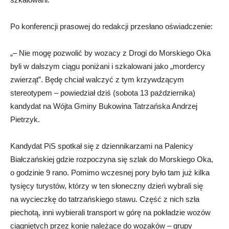
Po konferencji prasowej do redakcji przesłano oświadczenie:
„– Nie mogę pozwolić by wozacy z Drogi do Morskiego Oka
byli w dalszym ciągu poniżani i szkalowani jako „mordercy
zwierząt”. Będę chciał walczyć z tym krzywdzącym
stereotypem – powiedział dziś (sobota 13 października)
kandydat na Wójta Gminy Bukowina Tatrzańska Andrzej
Pietrzyk.
Kandydat PiS spotkał się z dziennikarzami na Palenicy
Białczańskiej gdzie rozpoczyna się szlak do Morskiego Oka,
o godzinie 9 rano. Pomimo wczesnej pory było tam już kilka
tysięcy turystów, którzy w ten słoneczny dzień wybrali się
na wycieczkę do tatrzańskiego stawu. Część z nich szła
piechotą, inni wybierali transport w górę na pokładzie wozów
ciągniętych przez konie należące do wozaków – grupy