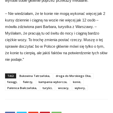
wyrobili sobie głównie poprzez przekazy medialne.
– Nie wiedziałam, że te konie nie mogą wykonać więcej jak 2
kursy dziennie i ciągną na wozie nie więcej jak 12 osób –
mówiła zdziwiona pani Barbara, turystka z Warszawy. –
Myślałam, że pracują tu od świtu do nocy i ciągną bardzo
ciężkie wozy. To trochę zmienia postać rzeczy. Muszę o tej
sprawie doczytać bo w Polsce głównie mówi się tylko o tym,
że konie tu cierpią, ale jakiś faktów na potwierdzenie tych słów
nie podaje.”
TAGI
Bukowina Tatrzańska,
droga do Morskiego Oka,
fasiągi,
fiakrzy,
kampania wyborcza,
konie,
Palenica Białczańska,
turyści,
wozacy,
wybory,