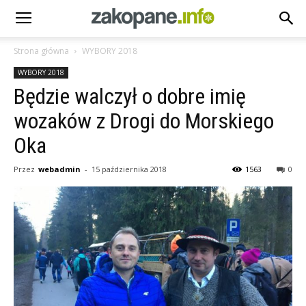
Strona główna
WYBORY 2018
WYBORY 2018
Będzie walczył o dobre imię
wozaków z Drogi do Morskiego
Oka
Przez
webadmin
-
15 października 2018
1563
0