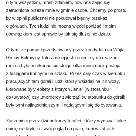
o tym wszystkim, moim zdaniem, powinna zająć się
zatrudniona przeze mnie w gminie osoba. Chcemy po prostu
by w opinii publicznej nie pokutował błędny przekaz
o góralach. Tych ludzi nie można więcej poniżać i moim
obowiązkiem jest sprawić by tak się dłużej nie działo.
O tym, że pomysł przedstawiony przez kandydata na Wójta
Gminy Bukowiny Tatrzańskiej jest konieczny do realizacji
można było przekonać się stojąc kilka minut obok postoju
z fasiągami konnymi na szlaku. Przez cały czas w kierunku
pracujących tam górali i ludzi którzy wsiadali na ich wozy,
kierowane były epitety z których „lenie” (w stosunku
do turystów) czy „mordercy zwierząt” (w stosunku do górali)
były tymi najłagodniejszymi i nadającymi się do cytowania.
Zaczepieni przez dziennikarzy turyści, którzy wydawali takie
opinię nie kryli, że swój pogląd na pracę koni w Tatrach