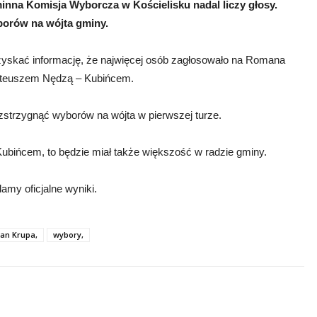
na Komisja Wyborcza w Kościelisku nadal liczy głosy.
yborów na wójta gminy.
uzyskać informację, że najwięcej osób zagłosowało na Romana
Mateuszem Nędzą – Kubińcem.
zstrzygnąć wyborów na wójta w pierwszej turze.
bińcem, to będzie miał także większość w radzie gminy.
my oficjalne wyniki.
an Krupa,
wybory,