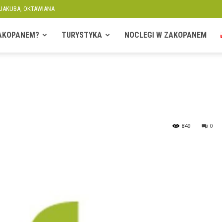
 JAKUBA, OKTAWIANA
ZAKOPANEM?
TURYSTYKA
NOCLEGI W ZAKOPANEM
849
0