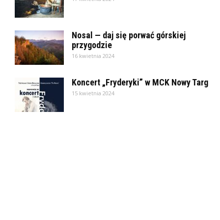
Nosal — daj się porwać górskiej
przygodzie
16 kwietnia 2024
Koncert „Fryderyki” w MCK Nowy Targ
15 kwietnia 2024