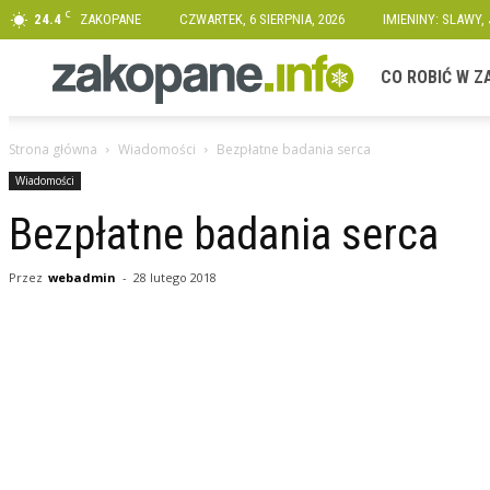
C
24.4
ZAKOPANE
CZWARTEK, 6 SIERPNIA, 2026
IMIENINY: SLAWY,
Zakopane.info
CO ROBIĆ W 
Strona główna
Wiadomości
Bezpłatne badania serca
Wiadomości
Bezpłatne badania serca
Przez
webadmin
-
28 lutego 2018