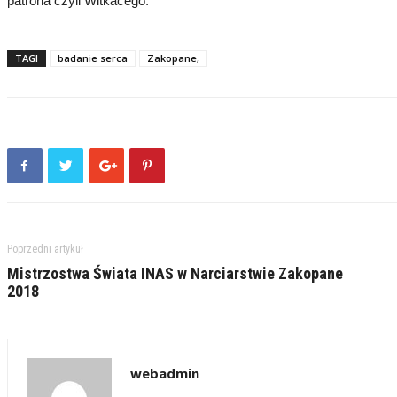
patrona czyli Witkacego.
TAGI
badanie serca
Zakopane,
Poprzedni artykuł
Mistrzostwa Świata INAS w Narciarstwie Zakopane
2018
webadmin