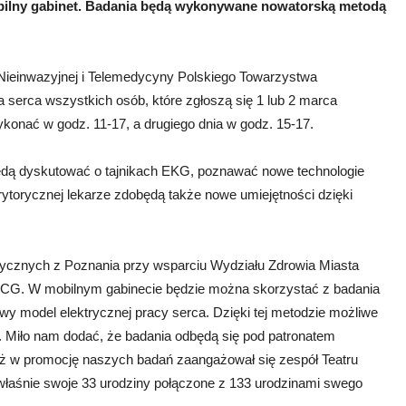
obilny gabinet. Badania będą wykonywane nowatorską metodą
 Nieinwazyjnej i Telemedycyny Polskiego Towarzystwa
 serca wszystkich osób, które zgłoszą się 1 lub 2 marca
konać w godz. 11-17, a drugiego dnia w godz. 15-17.
i będą dyskutować o tajnikach EKG, poznawać nowe technologie
torycznej lekarze zdobędą także nowe umiejętności dzięki
cznych z Poznania przy wsparciu Wydziału Zdrowia Miasta
G. W mobilnym gabinecie będzie można skorzystać z badania
owy model elektrycznej pracy serca. Dzięki tej metodzie możliwe
 Miło nam dodać, że badania odbędą się pod patronatem
, iż w promocję naszych badań zaangażował się zespół Teatru
 właśnie swoje 33 urodziny połączone z 133 urodzinami swego