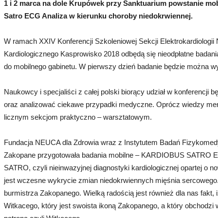
1 i 2 marca na dole Krupówek przy Sanktuarium powstanie m
Satro ECG Analiza w kierunku choroby niedokrwiennej.
W ramach XXIV Konferencji Szkoleniowej Sekcji Elektrokardiologii
Kardiologicznego Kasprowisko 2018 odbędą się nieodpłatne badania
do mobilnego gabinetu. W pierwszy dzień badanie będzie można wy
Naukowcy i specjaliści z całej polski biorący udział w konferencj
oraz analizować ciekawe przypadki medyczne. Oprócz wiedzy mery
licznym sekcjom praktyczno – warsztatowym.
Fundacja NEUCA dla Zdrowia wraz z Instytutem Badań Fizykomedy
Zakopane przygotowała badania mobilne – KARDIOBUS SATRO EC
SATRO, czyli nieinwazyjnej diagnostyki kardiologicznej opartej o n
jest wczesne wykrycie zmian niedokrwiennych mięśnia sercowego.
burmistrza Zakopanego. Wielką radością jest również dla nas fakt
Witkacego, który jest swoista ikoną Zakopanego, a który obchodzi