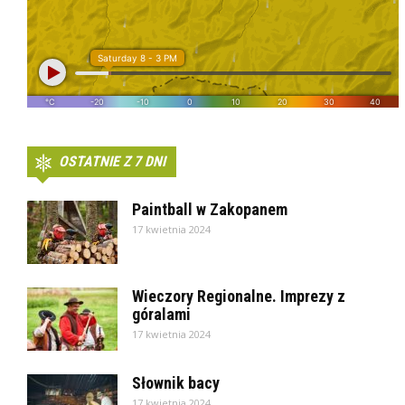
OSTATNIE Z 7 DNI
Paintball w Zakopanem
17 kwietnia 2024
Wieczory Regionalne. Imprezy z
góralami
17 kwietnia 2024
Słownik bacy
17 kwietnia 2024