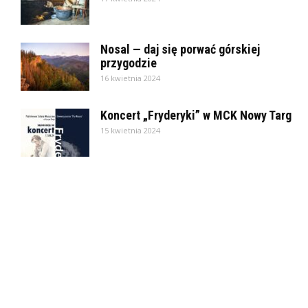
Nosal — daj się porwać górskiej
przygodzie
16 kwietnia 2024
Koncert „Fryderyki” w MCK Nowy Targ
15 kwietnia 2024