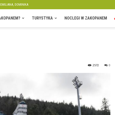
 EMILIANA, DOMINIKA
ZAKOPANEM?
TURYSTYKA
NOCLEGI W ZAKOPANEM
2572
0