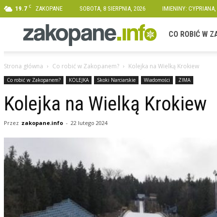
C
19.7
ZAKOPANE
SOBOTA, 8 SIERPNIA, 2026
IMIENINY: CYPRIANA,
Zakopane.info
CO ROBIĆ W 
Strona główna
Co robić w Zakopanem?
Kolejka na Wielką Krokiew
Co robić w Zakopanem?
KOLEJKA
Skoki Narciarskie
Wiadomości
ZIMA
Kolejka na Wielką Krokiew
Przez
zakopane.info
-
22 lutego 2024