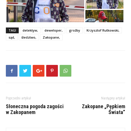
TAGI
detektyw,
deweloper,
groźby
Krzysztof Rutkowski,
sąd,
śledztwo,
Zakopane,
Poprzedni artykuł
Następny artykuł
Słoneczna pogoda zagości
Zakopane „Pępkiem
w Zakopanem
Świata”