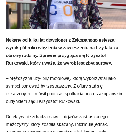
Nękany od kilku lat deweloper z Zakopanego usłyszał
wyrok pół roku więzienia w zawieszeniu na trzy lata za
obronę rodziny. Sprawie przygląda się Krzysztof
Rutkowski, który uważa, że wyrok jest zbyt surowy.
– Mężczyzna użył piły motorowej, którą wykorzystał jako
symbol ponieważ był zastraszany. Z ofiary stał się
oskarżonym – mówił podczas spotkania przed zakopiańskim
budynkiem sądu Krzysztof Rutkowski.
Detektyw nie zdradza nawet inicjałów zastraszanego
mężczyzny, który została skazany. Informuje jednak,
że sprawa zastraszania ciągnęła się już latami i była