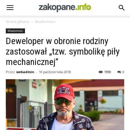
Strona główna
Wiadomości
Wiadomości
Deweloper w obronie rodziny
zastosował „tzw. symbolikę piły
mechanicznej”
Przez
webadmin
-
10 października 2018
1990
0