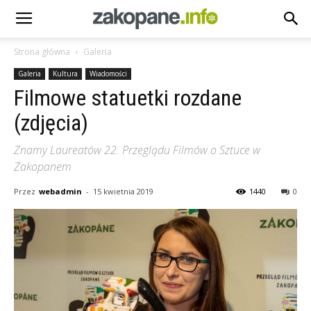
Strona główna
Galeria
Galeria
Kultura
Wiadomości
Filmowe statuetki rozdane
(zdjęcia)
Znamy Laureatów 22. Przeglądu Filmów o Sztuce w
Zakopanem
Przez
webadmin
-
15 kwietnia 2019
1440
0