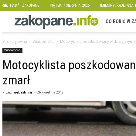
C
17.3
ZAKOPANE
PIĄTEK, 7 SIERPNIA, 2026
IMIENINY: KAJETANA,
Zakopane.info
CO ROBIĆ W 
Strona główna
Wiadomości
Motocyklista poszkodowany w dzisiejszym 
Wiadomości
Motocyklista poszkodowan
zmarł
Przez
webadmin
-
26 kwietnia 2018