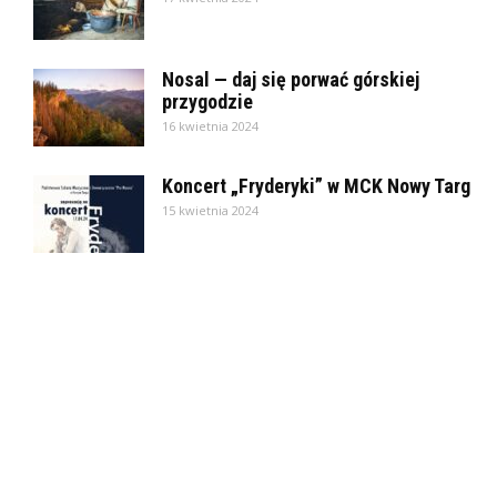
Nosal — daj się porwać górskiej
przygodzie
16 kwietnia 2024
Koncert „Fryderyki” w MCK Nowy Targ
15 kwietnia 2024