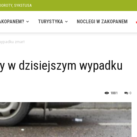
 DOROTY, SYKSTUSA
ZAKOPANEM?
TURYSTYKA
NOCLEGI W ZAKOPANEM
wypadku zmarł
y w dzisiejszym wypadku
1881
0