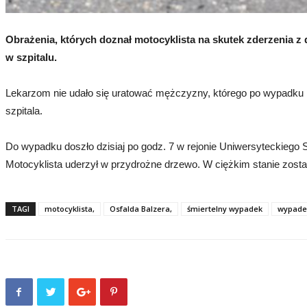
Obrażenia, których doznał motocyklista na skutek zderzenia z
w szpitalu.
Lekarzom nie udało się uratować mężczyzny, którego po wypadku n
szpitala.
Do wypadku doszło dzisiaj po godz. 7 w rejonie Uniwersyteckiego
Motocyklista uderzył w przydrożne drzewo. W ciężkim stanie został
TAGI
motocyklista,
Osfalda Balzera,
śmiertelny wypadek
wypade