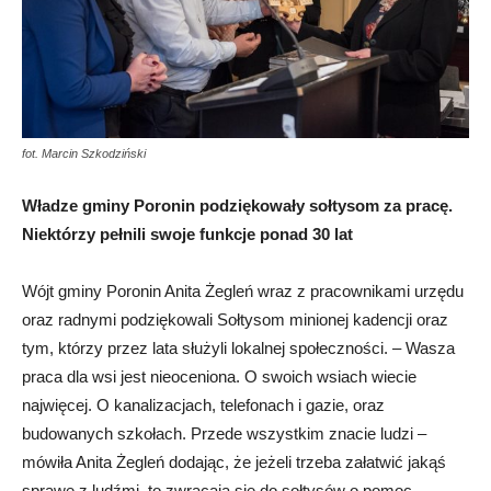
fot. Marcin Szkodziński
Władze gminy Poronin podziękowały sołtysom za pracę.
Niektórzy pełnili swoje funkcje ponad 30 lat
Wójt gminy Poronin Anita Żegleń wraz z pracownikami urzędu
oraz radnymi podziękowali Sołtysom minionej kadencji oraz
tym, którzy przez lata służyli lokalnej społeczności. – Wasza
praca dla wsi jest nieoceniona. O swoich wsiach wiecie
najwięcej. O kanalizacjach, telefonach i gazie, oraz
budowanych szkołach. Przede wszystkim znacie ludzi –
mówiła Anita Żegleń dodając, że jeżeli trzeba załatwić jakąś
sprawę z ludźmi, to zwracają się do sołtysów o pomoc.