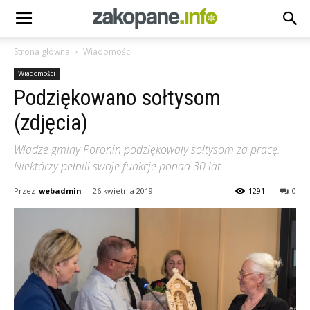
Strona główna
Wiadomości
Wiadomości
Podziękowano sołtysom
(zdjęcia)
Władze gminy Poronin podziękowały sołtysom za pracę.
Niektórzy pełnili swoje funkcje ponad 30 lat
Przez
webadmin
-
26 kwietnia 2019
1291
0