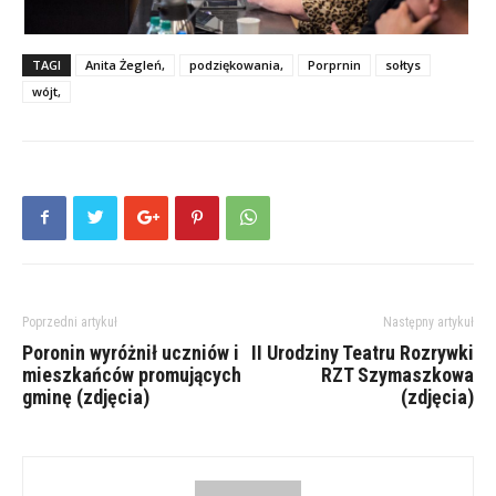
TAGI
Anita Żegleń,
podziękowania,
Porprnin
sołtys
wójt,
Poprzedni artykuł
Następny artykuł
Poronin wyróżnił uczniów i
II Urodziny Teatru Rozrywki
mieszkańców promujących
RZT Szymaszkowa
gminę (zdjęcia)
(zdjęcia)