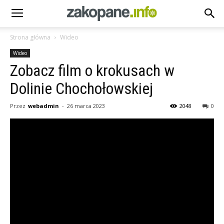
Strona główna
Wideo
Wideo
Zobacz film o krokusach w
Dolinie Chochołowskiej
Przez
webadmin
-
26 marca 2023
2048
0