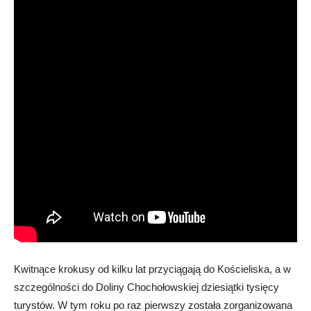
Kwitnące krokusy od kilku lat przyciągają do Kościeliska, a w
szczególności do Doliny Chochołowskiej dziesiątki tysięcy
turystów. W tym roku po raz pierwszy została zorganizowana