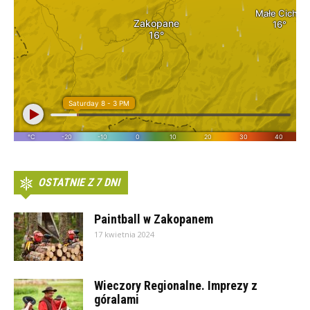
OSTATNIE Z 7 DNI
Paintball w Zakopanem
17 kwietnia 2024
Wieczory Regionalne. Imprezy z
góralami