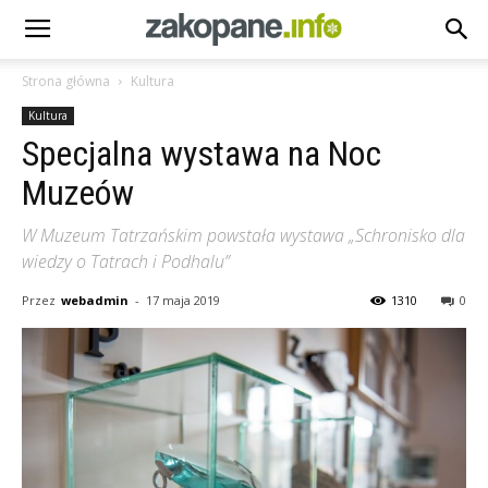
Strona główna
Kultura
Kultura
Specjalna wystawa na Noc
Muzeów
W Muzeum Tatrzańskim powstała wystawa „Schronisko dla
wiedzy o Tatrach i Podhalu”
Przez
webadmin
-
17 maja 2019
1310
0