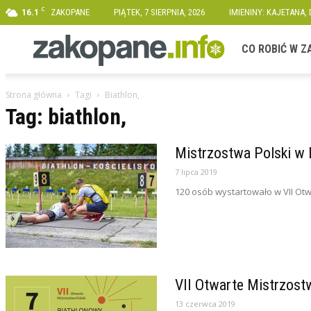
C
16.1
ZAKOPANE
PIĄTEK, 7 SIERPNIA, 2026
IMIENINY: KAJETANA,
Zakopane.info
CO ROBIĆ W 
Strona główna
Tagi
Biathlon,
Tag: biathlon,
Mistrzostwa Polski w 
7 lipca 2019
120 osób wystartowało w VII Otw
VII Otwarte Mistrzost
13 czerwca 2019