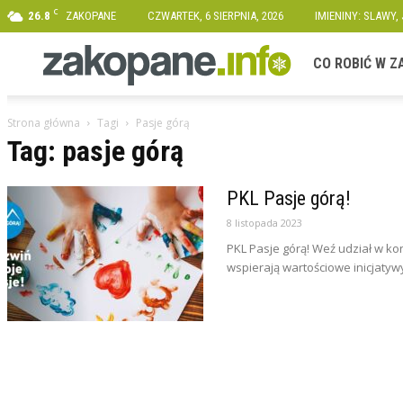
C
26.8
ZAKOPANE
CZWARTEK, 6 SIERPNIA, 2026
IMIENINY: SLAWY,
Zakopane.info
CO ROBIĆ W 
Strona główna
Tagi
Pasje górą
Tag: pasje górą
PKL Pasje górą!
8 listopada 2023
PKL Pasje górą! Weź udział w ko
wspierają wartościowe inicjatywy