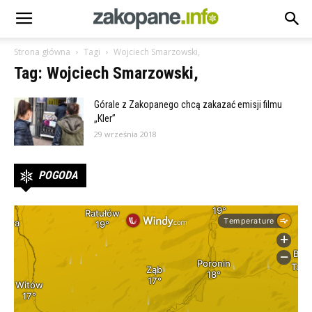
Strona główna
Tagi
Wojciech Smarzowski,
Tag: Wojciech Smarzowski,
Górale z Zakopanego chcą zakazać emisji filmu
„Kler”
29 września 2018
POGODA