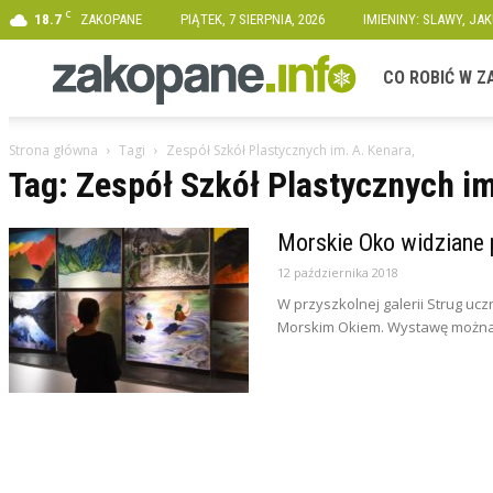
C
18.7
ZAKOPANE
PIĄTEK, 7 SIERPNIA, 2026
IMIENINY: SLAWY, JA
Zakopane.info
CO ROBIĆ W 
Strona główna
Tagi
Zespół Szkół Plastycznych im. A. Kenara,
Tag: Zespół Szkół Plastycznych im
Morskie Oko widziane 
12 października 2018
W przyszkolnej galerii Strug ucz
Morskim Okiem. Wystawę można 