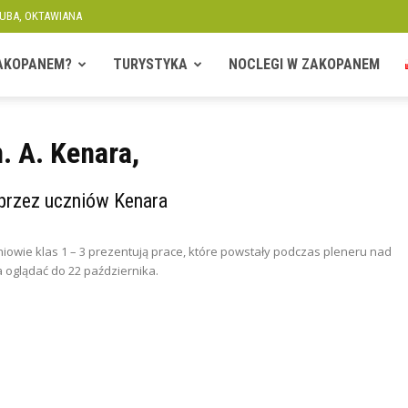
KUBA, OKTAWIANA
ZAKOPANEM?
TURYSTYKA
NOCLEGI W ZAKOPANEM
. A. Kenara,
przez uczniów Kenara
niowie klas 1 – 3 prezentują prace, które powstały podczas pleneru nad
oglądać do 22 października.