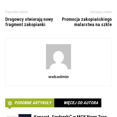
Poprzedni artykuł
Następny artykuł
Drogowcy otwierają nowy
Promocja zakopiańskiego
fragment zakopianki
malarstwa na szkle
webadmin
PODOBNE ARTYKUŁY
WIĘCEJ OD AUTORA
Koncert „Fryderyki” w MCK Nowy Targ