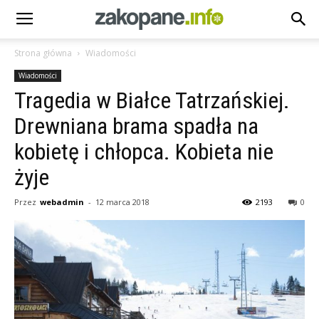
Strona główna
Wiadomości
Wiadomości
Tragedia w Białce Tatrzańskiej.
Drewniana brama spadła na
kobietę i chłopca. Kobieta nie
żyje
Przez
webadmin
-
12 marca 2018
2193
0