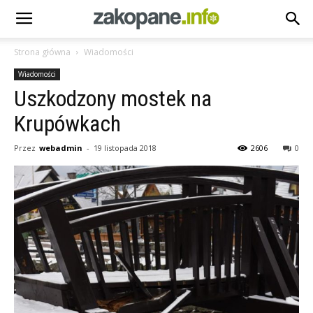
Strona główna
Wiadomości
Wiadomości
Uszkodzony mostek na
Krupówkach
Przez
webadmin
-
19 listopada 2018
2606
0