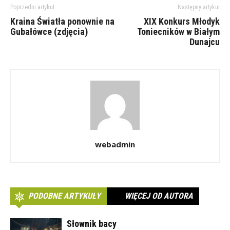
Poprzedni artykuł
Następny artykuł
Kraina Światła ponownie na
XIX Konkurs Młodyk
Gubałówce (zdjęcia)
Toniecników w Białym
Dunajcu
webadmin
PODOBNE ARTYKUŁY
WIĘCEJ OD AUTORA
Słownik bacy