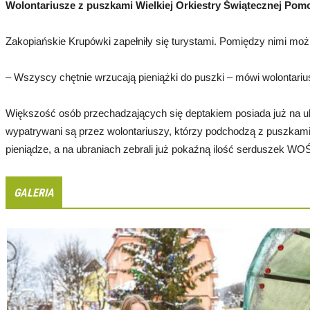
Wolontariusze z puszkami Wielkiej Orkiestry Świątecznej Pom
Zakopiańskie Krupówki zapełniły się turystami. Pomiędzy nimi mo
– Wszyscy chętnie wrzucają pieniążki do puszki – mówi wolontarius
Większość osób przechadzających się deptakiem posiada już na ub
wypatrywani są przez wolontariuszy, którzy podchodzą z puszkami.
pieniądze, a na ubraniach zebrali już pokaźną ilość serduszek WO
GALERIA