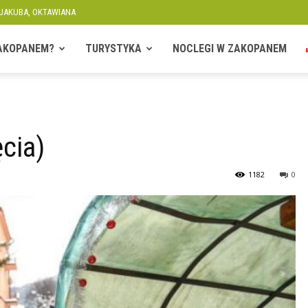
 JAKUBA, OKTAWIANA
ZAKOPANEM?
TURYSTYKA
NOCLEGI W ZAKOPANEM
cia)
1182
0