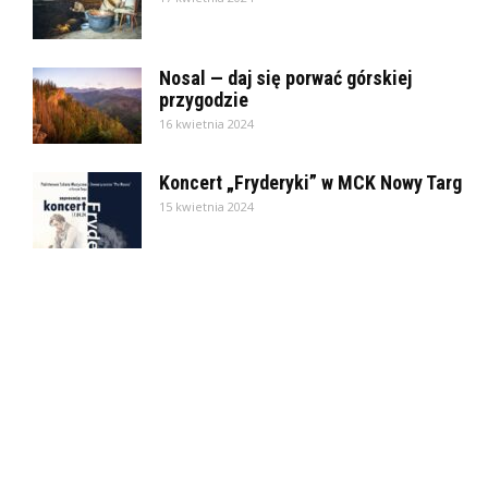
Nosal — daj się porwać górskiej
przygodzie
16 kwietnia 2024
Koncert „Fryderyki” w MCK Nowy Targ
15 kwietnia 2024