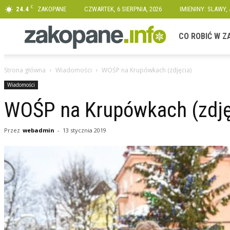
C
24.4
ZAKOPANE
CZWARTEK, 6 SIERPNIA, 2026
IMIENINY: SLAWY,
Zakopane.info
CO ROBIĆ W 
Strona główna
Wiadomości
WOŚP na Krupówkach (zdjęcia)
Wiadomości
WOŚP na Krupówkach (zdję
Przez
webadmin
-
13 stycznia 2019