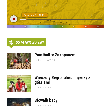
OSTATNIE Z 7 DNI
Paintball w Zakopanem
17 kwietnia 2024
Wieczory Regionalne. Imprezy z
góralami
17 kwietnia 2024
Słownik bacy
17 kwietnia 2024