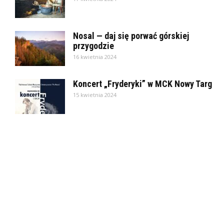
Nosal — daj się porwać górskiej
przygodzie
16 kwietnia 2024
Koncert „Fryderyki” w MCK Nowy Targ
15 kwietnia 2024