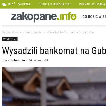
C
18.6
ZAKOPANE
SOBOTA, 8 SIERPNIA, 2026
IMIENINY: CYPRIANA,
Zakopane.info
CO ROBIĆ W 
Strona główna
Wiadomości
Wysadzili bankomat na Gubałówce
Wiadomości
Wysadzili bankomat na Gu
Przez
webadmin
-
14 czerwca 2018