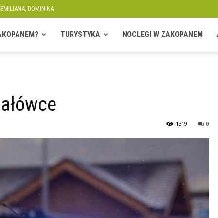
 EMILIANA, DOMINIKA
ZAKOPANEM?
TURYSTYKA
NOCLEGI W ZAKOPANEM
bałówce
1319
0