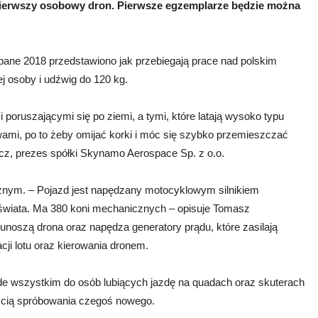
ą pierwszy osobowy dron. Pierwsze egzemplarze będzie można
ne 2018 przedstawiono jak przebiegają prace nad polskim
 osoby i udźwig do 120 kg.
oruszającymi się po ziemi, a tymi, które latają wysoko typu
wami, po to żeby omijać korki i móc się szybko przemieszczać
cz, prezes spółki Skynamo Aerospace Sp. z o.o.
cznym. – Pojazd jest napędzany motocyklowym silnikiem
wiata. Ma 380 koni mechanicznych – opisuje Tomasz
 unoszą drona oraz napędza generatory prądu, które zasilają
acji lotu oraz kierowania dronem.
ede wszystkim do osób lubiących jazdę na quadach oraz skuterach
ością spróbowania czegoś nowego.