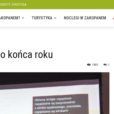
 DOROTY, SYKSTUSA
ZAKOPANEM?
TURYSTYKA
NOCLEGI W ZAKOPANEM
o końca roku
1595
0