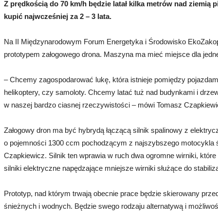
Z prędkością do 70 km/h będzie latał kilka metrów nad ziemi
kupić najwcześniej za 2 – 3 lata.
Na II Międzynarodowym Forum Energetyka i Środowisko EkoZakopa
prototypem załogowego drona. Maszyna ma mieć miejsce dla jednej
– Chcemy zagospodarować lukę, która istnieje pomiędzy pojazdami p
helikoptery, czy samoloty. Chcemy latać tuż nad budynkami i drze
w naszej bardzo ciasnej rzeczywistości – mówi Tomasz Czapkiewi
Załogowy dron ma być hybrydą łączącą silnik spalinowy z elektry
o pojemności 1300 ccm pochodzącym z najszybszego motocykla ś
Czapkiewicz. Silnik ten wprawia w ruch dwa ogromne wirniki, które
silniki elektryczne napędzające mniejsze wirniki służące do stabiliz
Prototyp, nad którym trwają obecnie prace będzie skierowany prz
śnieżnych i wodnych. Będzie swego rodzaju alternatywą i możliw