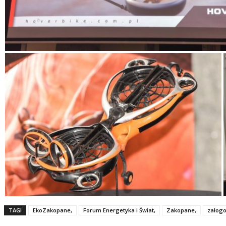
TAGI
EkoZakopane,
Forum Energetyka i Świat,
Zakopane,
załog