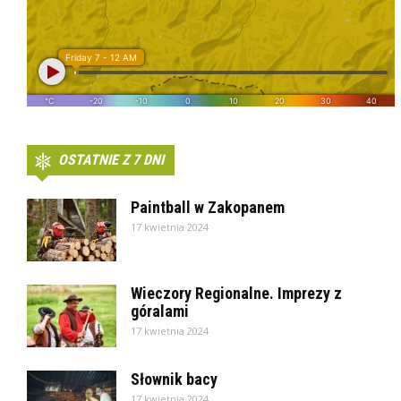
OSTATNIE Z 7 DNI
Paintball w Zakopanem
17 kwietnia 2024
Wieczory Regionalne. Imprezy z
góralami
17 kwietnia 2024
Słownik bacy
17 kwietnia 2024