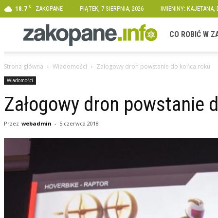
C
18.7
ZAKOPANE
PIĄTEK, 7 SIERPNIA, 2026
IMIENINY: KAJETANA,
Zakopane.info
CO ROBIĆ W 
Strona główna
Wiadomości
Załogowy dron powstanie do końca roku
Wiadomości
Załogowy dron powstanie d
Przez
webadmin
-
5 czerwca 2018