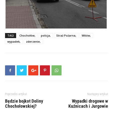
TAGI
Chochołów,
policja,
Straż Pożarna,
Witów,
wypadek,
zderzenie,
Poprzedni artykuł
Następny artykuł
Będzie bojkot Doliny
Wypadki drogowe w
Chochołowskiej?
Kuźnicach i Jurgowie