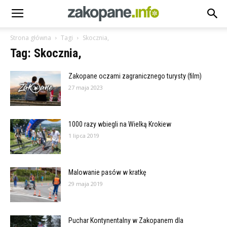
Strona główna
Tagi
Skocznia,
Tag: Skocznia,
Zakopane oczami zagranicznego turysty (film)
27 maja 2023
1000 razy wbiegli na Wielką Krokiew
1 lipca 2019
Malowanie pasów w kratkę
29 maja 2019
Puchar Kontynentalny w Zakopanem dla