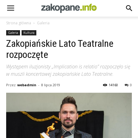
Strona główna
Galeria
Galeria
Kultura
Zakopiańskie Lato Teatralne
rozpoczęte
Występem iluzjonisty „Implication is relatio” rozpoczęło się
w muszli koncertowej zakopiańskie Lato Teatralne.
Przez
webadmin
-
8 lipca 2019
14160
0