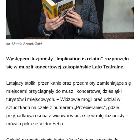
fot. Marcin Szkodziński
Występem iluzjonisty „Implication is relatio” rozpoczęło
się w muszli koncertowej zakopiańskie Lato Teatralne.
Latający stolik, przenikanie oraz przedmioty zamieniające się
miejscami przyciągnęły do muszli koncertowej dziesiątki
turystów i miejscowych. – Widzowie mogli brać udział w
sztuczkach na czele z numerem „Przebieraniec”, gdzie
przypadkowa osoba z widowni wciela się w rolę iluzjonisty –
mówi o pokazie Victor Febo.
Całość przedstawienia teatru Vis a Vis nawiązywała do