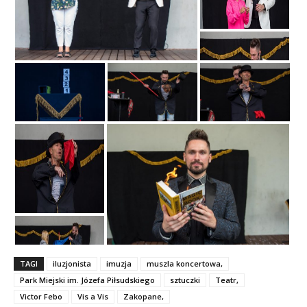
TAGI
iluzjonista
imuzja
muszla koncertowa,
Park Miejski im. Józefa Piłsudskiego
sztuczki
Teatr,
Victor Febo
Vis a Vis
Zakopane,