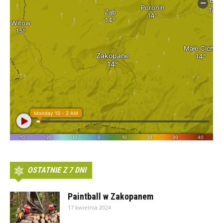
OSTATNIE Z 7 DNI
Paintball w Zakopanem
17 kwietnia 2024