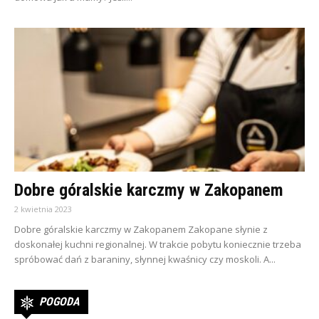
Dobre góralskie karczmy w Zakopanem
2 kwietnia 2023
Dobre góralskie karczmy w Zakopanem Zakopane słynie z
doskonałej kuchni regionalnej. W trakcie pobytu koniecznie trzeba
spróbować dań z baraniny, słynnej kwaśnicy czy moskoli. A...
POGODA