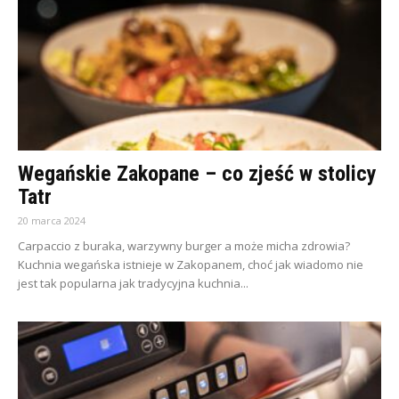
Wegańskie Zakopane – co zjeść w stolicy
Tatr
20 marca 2024
Carpaccio z buraka, warzywny burger a może micha zdrowia?
Kuchnia wegańska istnieje w Zakopanem, choć jak wiadomo nie
jest tak popularna jak tradycyjna kuchnia...