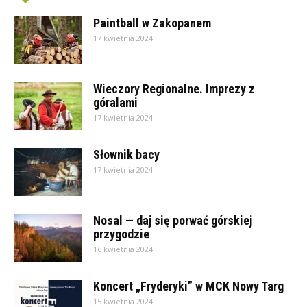
Paintball w Zakopanem
17 kwietnia 2024
Wieczory Regionalne. Imprezy z
góralami
17 kwietnia 2024
Słownik bacy
17 kwietnia 2024
Nosal — daj się porwać górskiej
przygodzie
16 kwietnia 2024
Koncert „Fryderyki” w MCK Nowy Targ
15 kwietnia 2024