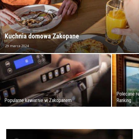
Kuchnia domowa Zakopane
29 marca 2024
Polecane r
Popularne kawiarnie w Zakopanem
Ranking