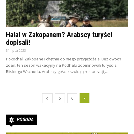
Halal w Zakopanem? Arabscy turyści
dopisali!
31 lipca 2023
Pokochali Zakopane i chętnie do niego przyjeżdżają. Bez dwóch
zdań, ten sezon wakacyjny na Podhalu zdominowali turyści z
Bliskiego Wschodu. Arabscy goście szukają restauracji,...
5
6
7
POGODA