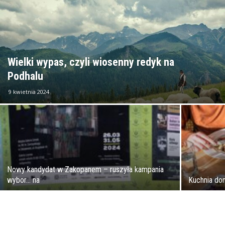
Wielki wypas, czyli wiosenny redyk na
Podhalu
9 kwietnia 2024
Nowy kandydat w Zakopanem – ruszyła kampania
wybor… na
Kuchnia d