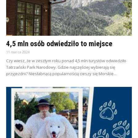
4,5 mln osób odwiedziło to miejsce
11 marca 2024
Czy wiesz, że w zeszłym roku ponad 4,5 mln turystów odwiedziło
Tatrzański Park Narodowy. Gdzie najczęściej wybierają się
przyjezdni? Niesłabnącą popularnością cieszy się Morskie...