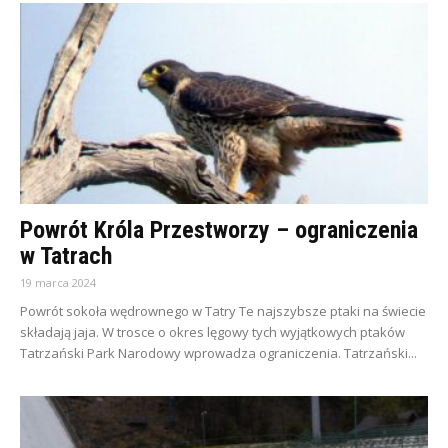
Powrót Króla Przestworzy – ograniczenia
w Tatrach
19 marca 2024
Powrót sokoła wędrownego w Tatry Te najszybsze ptaki na świecie
składają jaja. W trosce o okres lęgowy tych wyjątkowych ptaków
Tatrzański Park Narodowy wprowadza ograniczenia. Tatrzański...