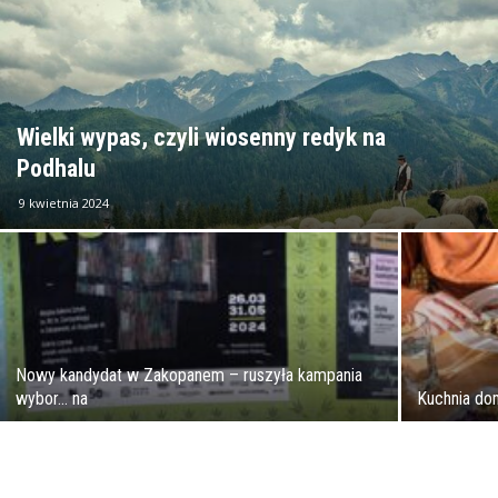
Wielki wypas, czyli wiosenny redyk na
Podhalu
9 kwietnia 2024
Nowy kandydat w Zakopanem – ruszyła kampania
wybor… na
Kuchnia d