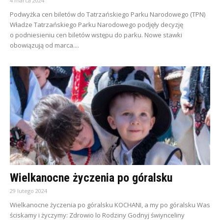
4 marca 2024
Podwyżka cen biletów do Tatrzańskiego Parku Narodowego (TPN)
Władze Tatrzańskiego Parku Narodowego podjęły decyzję
o podniesieniu cen biletów wstępu do parku. Nowe stawki
obowiązują od marca....
Wielkanocne życzenia po góralsku
29 lutego 2024
Wielkanocne życzenia po góralsku KOCHANI, a my po góralsku Was
ściskamy i życzymy: Zdrowio lo Rodziny Godnyj świynceliny