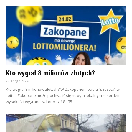
Kto wygrał 8 milionów złotych?
27 lutego 2024
Kto wygrał 8 milionów złotych? W Zakopanem padła “szóstka” w
Lotto! Zakopane może pochwalić się nowym lokalnym rekordem
wysokości wygranej w Lotto - aż 8 175...