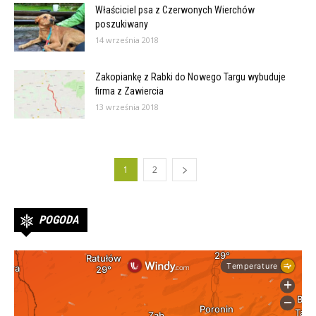
Właściciel psa z Czerwonych Wierchów
poszukiwany
14 września 2018
Zakopiankę z Rabki do Nowego Targu wybuduje
firma z Zawiercia
13 września 2018
1
2
POGODA