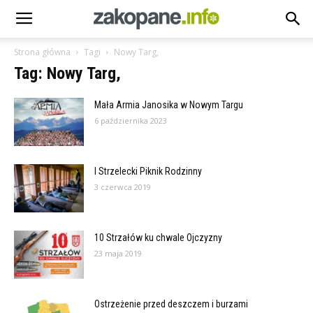
Strona główna
Tagi
Nowy Targ,
Tag: Nowy Targ,
Mała Armia Janosika w Nowym Targu
6 października 2023
I Strzelecki Piknik Rodzinny
3 czerwca 2019
10 Strzałów ku chwale Ojczyzny
23 maja 2019
Ostrzeżenie przed deszczem i burzami